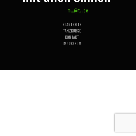
m...@t...de
STARTSEITE
TANZKURSE
KONTAKT
IMPRESSUM